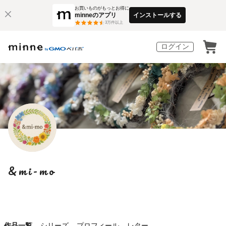
お買いものがもっとお得に
minneのアプリ
インストールする
3
万件以上
ログイン
&mi-mo
作品一覧
シリーズ
プロフィール
レター