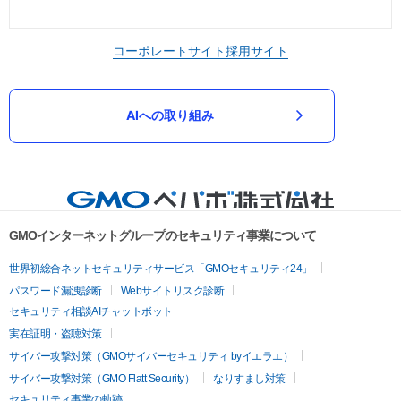
コーポレートサイト
採用サイト
AIへの取り組み
GMOインターネットグループのセキュリティ事業について
世界初総合ネットセキュリティサービス「GMOセキュリティ24」
パスワード漏洩診断
Webサイトリスク診断
セキュリティ相談AIチャットボット
実在証明・盗聴対策
サイバー攻撃対策（GMOサイバーセキュリティ byイエラエ）
サイバー攻撃対策（GMO Flatt Security）
なりすまし対策
セキュリティ事業の軌跡