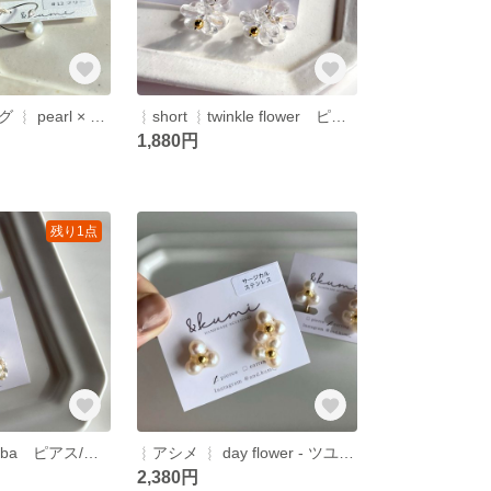
︴フォークリング ︴ pearl × crystal
︴short ︴twinkle flower ピアス/イヤリング
1,880円
残り1点
ちいさなhanataba ピアス/イヤリング
︴アシメ ︴ day flower - ツユクサ - ピアス/イヤリング
2,380円