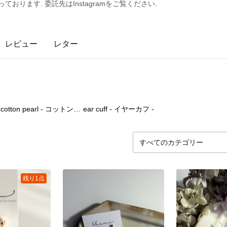
おります. 委託先はInstagramをご覧ください.
レビュー
レター
7
点
1
点
-
cotton pearl - コットンパール -
ear cuff - イヤーカフ -
残り1点