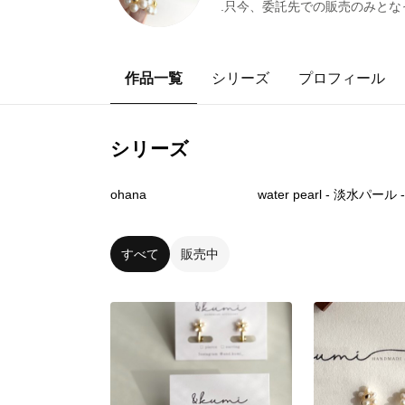
.只今、委託先での販売のみとなって
作品一覧
シリーズ
プロフィール
シリーズ
16
点
17
点
ohana
water pearl - 淡水パール 
すべて
販売中