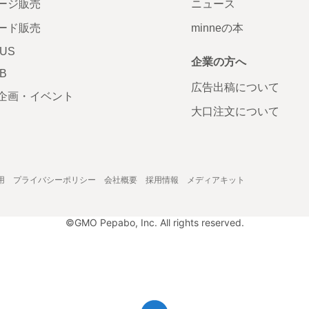
ージ販売
ニュース
ード販売
minneの本
LUS
企業の方へ
AB
広告出稿について
企画・イベント
大口注文について
用
プライバシーポリシー
会社概要
採用情報
メディアキット
©GMO Pepabo, Inc. All rights reserved.