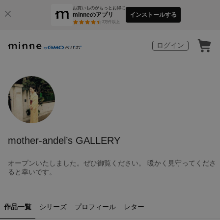
お買いものがもっとお得に
minneのアプリ
インストールする
3
万件以上
ログイン
mother-andel’s GALLERY
オープンいたしました。ぜひ御覧ください。 暖かく見守ってくださ
ると幸いです。
作品一覧
シリーズ
プロフィール
レター