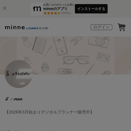
お買いものがもっとお得に
minneのアプリ
インストールする
3
万件以上
ログイン
& : mea
【2026年3月始まりデジタルプランナー販売中】