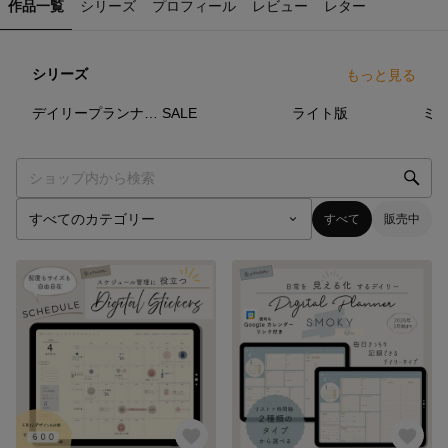
作品一覧
シリーズ
プロフィール
レビュー
レター
シリーズ
もっと見る
2
点
0
点
40
点
デイリープランナー（Daily Planner）
SALE
ライト版
ミニ
すべて
販売中