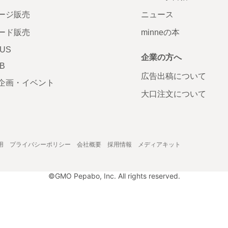
ージ販売
ニュース
ード販売
minneの本
LUS
企業の方へ
AB
広告出稿について
企画・イベント
大口注文について
用
プライバシーポリシー
会社概要
採用情報
メディアキット
©GMO Pepabo, Inc. All rights reserved.