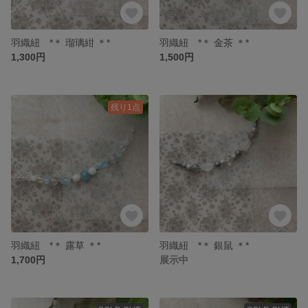
羽織紐 *＊ 瑠璃紺 ＊*
羽織紐 *＊ 金茶 ＊*
1,300円
1,500円
残り1点
羽織紐 *＊ 露草 ＊*
羽織紐 *＊ 銀鼠 ＊*
1,700円
展示中