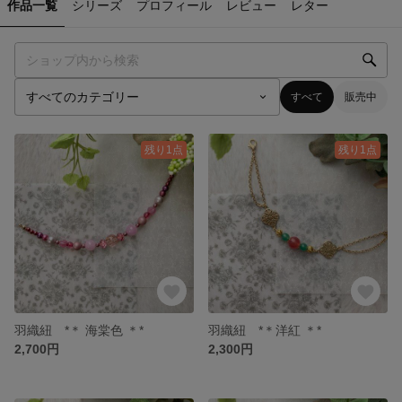
作品一覧
シリーズ
プロフィール
レビュー
レター
すべて
販売中
残り1点
残り1点
羽織紐 *＊ 海棠色 ＊*
羽織紐 *＊洋紅 ＊*
2,700円
2,300円