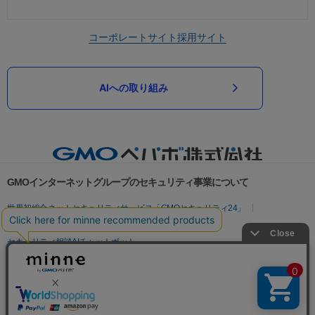
コーポレートサイト
採用サイト
AIへの取り組み
GMOインターネットグループのセキュリティ事業について
世界初総合ネットセキュリティサービス「GMOセキュリティ24」
パスワード漏洩診断
Webサイトリスク診断
セキュリティ相談AIチャットボット
実在証明・盗聴対策
サイバー攻撃対策（GMOサイバーセキュリティ byイエラエ）
サイバー攻撃対策（GMO Flatt Security）
なりすまし対策
セキュリティ事業の軌跡