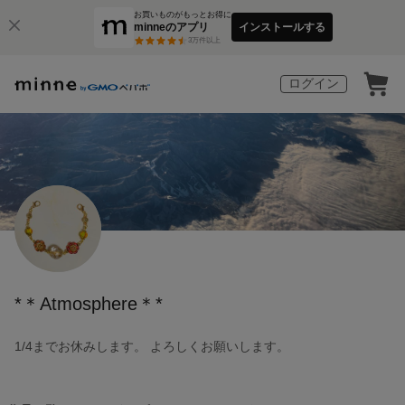
お買いものがもっとお得に
minneのアプリ
インストールする
3
万件以上
ログイン
*＊Atmosphere＊*
1/4までお休みします。 よろしくお願いします。