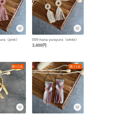
yura《pink》
009-hana yurayura《white》
3,400円
残り1点
残り1点