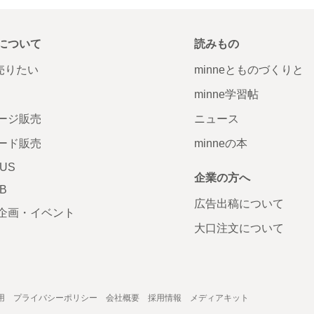
について
読みもの
で売りたい
minneとものづくりと
minne学習帖
ージ販売
ニュース
ード販売
minneの本
LUS
企業の方へ
AB
広告出稿について
企画・イベント
大口注文について
用
プライバシーポリシー
会社概要
採用情報
メディアキット