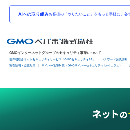
AIへの取り組み
お客様の「やりたいこと」をもっと手軽に。各サ
GMOインターネットグループのセキュリティ事業について
世界初総合ネットセキュリティサービス「GMOセキュリティ24」
パスワード漏洩診断
実在証明・盗聴対策
サイバー攻撃対策（GMOサイバーセキュリティ byイエラエ）