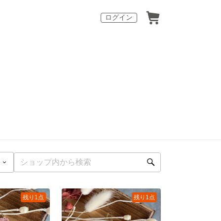
ログイン
残り1点
残り1点