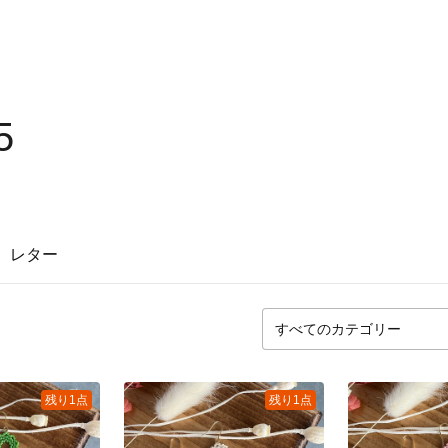
5
レター
残り1点
残り1点