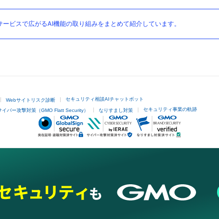
ービスで広がるAI機能の取り組みをまとめて紹介しています。
セキュリティ相談AIチャットボット
Webサイトリスク診断
セキュリティ事業の軌跡
サイバー攻撃対策（GMO Flatt Security）
なりすまし対策