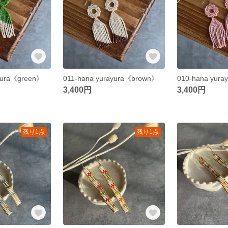
yura《green》
011-hana yurayura《brown》
010-hana yura
3,400円
3,400円
残り1点
残り1点