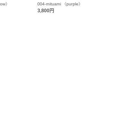
llow》
004-mituami 《purple》
3,800円