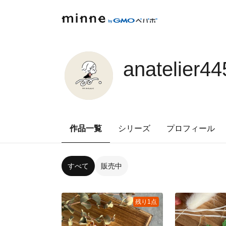
anatelier44
作品一覧
シリーズ
プロフィール
すべて
販売中
残り1点