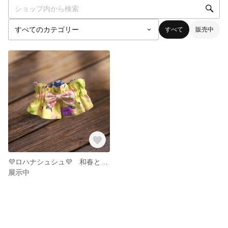
すべて
販売中
💜ロハナシュシュ💜 和春と柴犬おにぎりブルー サイズM 24-01
展示中