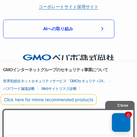
コーポレートサイト
採用サイト
AIへの取り組み
GMOインターネットグループのセキュリティ事業について
世界初総合ネットセキュリティサービス「GMOセキュリティ24」
パスワード漏洩診断
Webサイトリスク診断
セキュリティ相談AIチャットボット
実在証明・盗聴対策
サイバー攻撃対策（GMOサイバーセキュリティ byイエラエ）
サイバー攻撃対策（GMO Flatt Security）
なりすまし対策
セキュリティ事業の軌跡