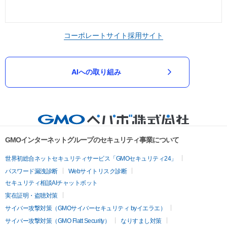
コーポレートサイト
採用サイト
AIへの取り組み
GMOインターネットグループのセキュリティ事業について
世界初総合ネットセキュリティサービス「GMOセキュリティ24」
パスワード漏洩診断
Webサイトリスク診断
セキュリティ相談AIチャットボット
実在証明・盗聴対策
サイバー攻撃対策（GMOサイバーセキュリティ byイエラエ）
サイバー攻撃対策（GMO Flatt Security）
なりすまし対策