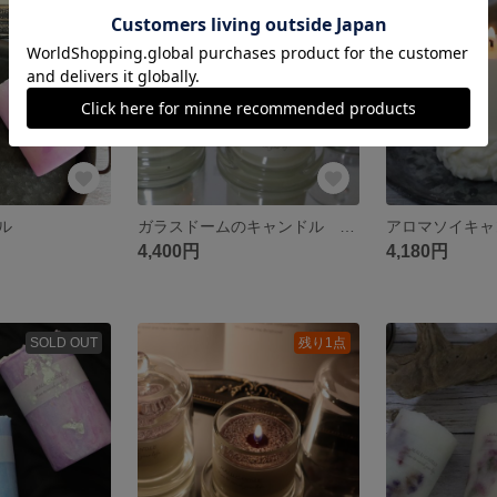
残り1点
残り1点
ル
ガラスドームのキャンドル 灯り
アロマソイキャン
4,400円
4,180円
SOLD OUT
残り1点