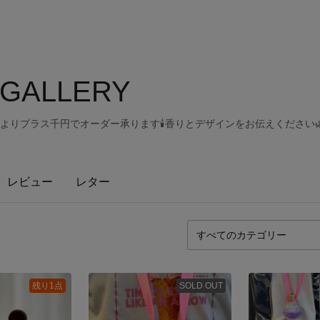
leGALLERY
ramよりプラス千円でオーダー承ります🕯香りとデザインをお伝えください
レビュー
レター
残り1点
SOLD OUT