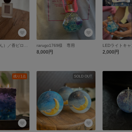
白檀（びゃくだん）／香ピローミスト
rarugo1769様 専用
8,000円
2,000円
残り1点
SOLD OUT