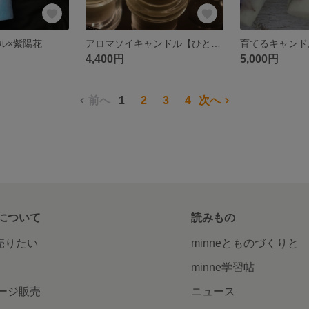
ル×紫陽花
アロマソイキャンドル【ひと時】
4,400円
5,000円
前へ
1
2
3
4
次へ
について
読みもの
で売りたい
minneとものづくりと
minne学習帖
ージ販売
ニュース