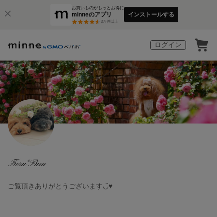
お買いものがもっとお得に
minneのアプリ
インストールする
3
万件以上
ログイン
Fura*Pam
ご覧頂きありがとうございます◡̈♥︎