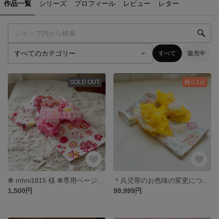
作品一覧
シリーズ
プロフィール
レビュー
レター
すべて
販売中
SOLD OUT
残り1点
❁ mhni1815 様 ❁専用ページです◡̈♥︎
＊兵児帯のお色味の変更について＊
1,500円
99,999円