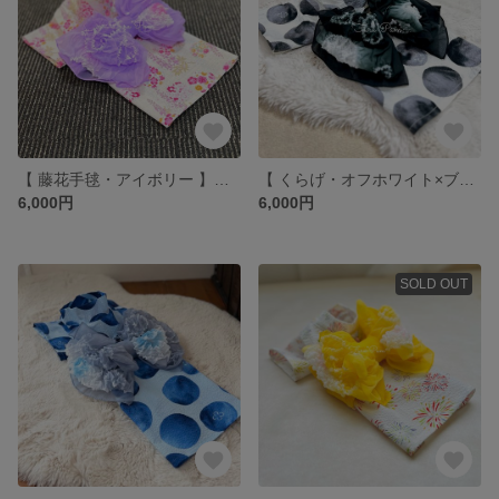
【 藤花手毬・アイボリー 】いぬ服＊ねこ服 浴衣
【 くらげ・オフホワイト×ブラック 】いぬ服＊ねこ服 浴衣
6,000円
6,000円
SOLD OUT