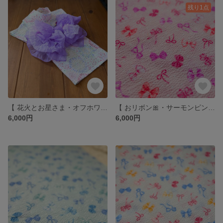
残り1点
【 花火とお星さま・オフホワイト】いぬ服＊ねこ服 浴衣
【 おリボン🎀・サーモンピンク🩷 】いぬ服＊ねこ服 浴衣
6,000円
6,000円