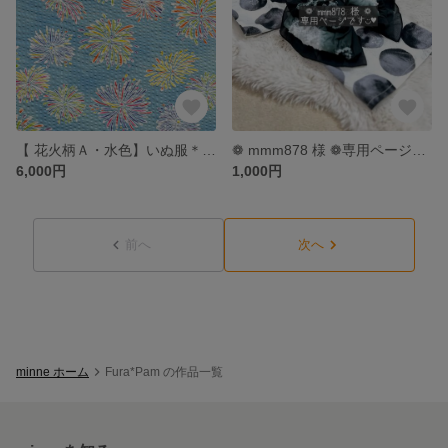
【 花火柄Ａ・水色】いぬ服＊ねこ服 浴衣
❁ mmm878 様 ❁専用ページです◡̈♥︎ 【くらげ・オフホワイト×ブラック 】いぬ服＊ねこ服 浴衣
6,000円
1,000円
前へ
次へ
minne ホーム
Fura*Pam の作品一覧