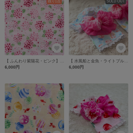
残り1点
SOLD OUT
【 ふんわり紫陽花・ピンク】いぬ服＊ねこ服 浴衣
【 水風船と金魚・ライトブルー🩵 】いぬ服＊ねこ服 浴衣
6,000円
6,000円