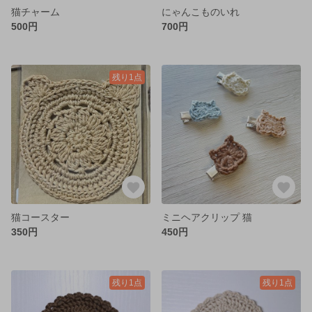
猫チャーム
にゃんこものいれ
500円
700円
残り1点
猫コースター
ミニヘアクリップ 猫
350円
450円
残り1点
残り1点