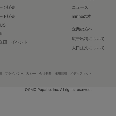
ージ販売
ニュース
ード販売
minneの本
LUS
企業の方へ
AB
広告出稿について
企画・イベント
大口注文について
用
プライバシーポリシー
会社概要
採用情報
メディアキット
©GMO Pepabo, Inc. All rights reserved.