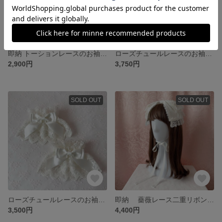
即納 トーションレースのお袖とめ 黒
ローズチュールレースのお袖とめ 生成り
2,900円
3,750円
SOLD OUT
SOLD OUT
ローズチュールレースのお袖とめオフ白
即納 薔薇レース二重リボンヘッドドレス オフ白
3,500円
4,400円