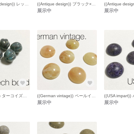
((Natural stone design)) レッド×オレンジ×スモーキーグラデーション フェイクナチュラルストーン ６個
((Antique design)) ブラック×ゴールド アーモンド デザインビーズ ４個
展示中
展示中
((Czech beads)) ターコイズカラー×アンティーククラスター チェコビーズ ８個
((German vintage)) ペールイエロー×オレンジ×マーブル アクリル カボション ３個
展示中
展示中