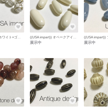
((USA impart)) ホワイト×ゴールド アクリル スワールビーズ ６個
((USA impart)) オペークアイボリー アクリル カプセルビーズ ６個
展示中
展示中