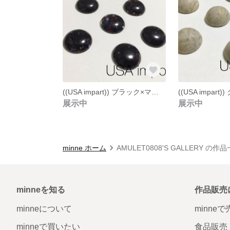
((USA impart)) ブラック×マルチカラー アクリル カボション ４個
展示中
展示中
minne ホーム
AMULET0808'S GALLERY の作
minneを知る
作品販売
minneについて
minne
minneで買いたい
食品販売