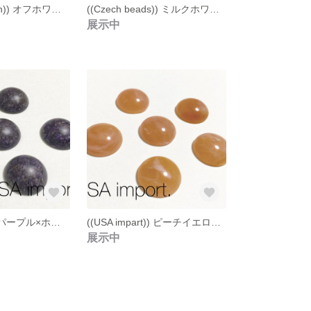
((Antique design)) オフホワイト×ゴールド デザインビーズ ４個
((Czech beads)) ミルクホワイト ファルファーレ チェコビーズ ２５個
展示中
((USA impart)) パープル×ホワイト×ブラック アクリル カボション ４個
((USA impart)) ピーチイエロー×ホワイト×マーブル アクリル カボション ３個
展示中