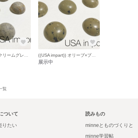
((USA impart)) クリームグレー×オレンジ×マーブル アクリル カボション ４個
((USA impart)) オリーブ×ブラック×ホワイト アクリル カボション ４個
展示中
品一覧
について
読みもの
で売りたい
minneとものづくりと
minne学習帖