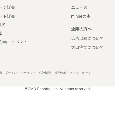
ージ販売
ニュース
ード販売
minneの本
LUS
企業の方へ
AB
広告出稿について
企画・イベント
大口注文について
用
プライバシーポリシー
会社概要
採用情報
メディアキット
©GMO Pepabo, Inc. All rights reserved.