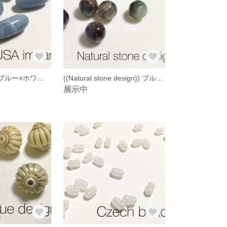
((USA impart)) ブルー×ホワイト×マーブル アクリル カプセルビーズ ６個
((Natural stone design)) ブルー×グリーン×スモーキーグラデーション フェイクナチュラルストーン ４個
展示中