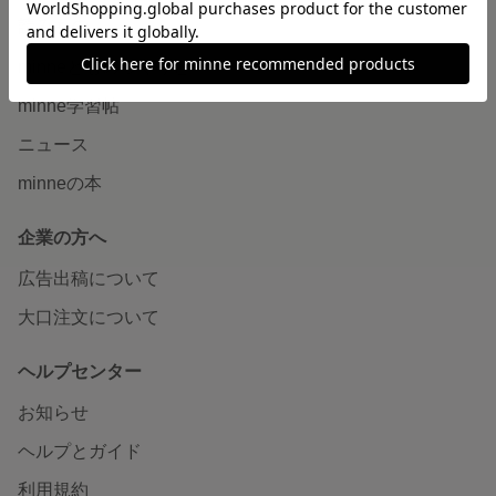
読みもの
minneとものづくりと
minne学習帖
ニュース
minneの本
企業の方へ
広告出稿について
大口注文について
ヘルプセンター
お知らせ
ヘルプとガイド
利用規約