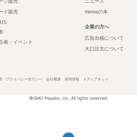
ージ販売
ニュース
ード販売
minneの本
LUS
企業の方へ
AB
広告出稿について
企画・イベント
大口注文について
用
プライバシーポリシー
会社概要
採用情報
メディアキット
©GMO Pepabo, Inc. All rights reserved.