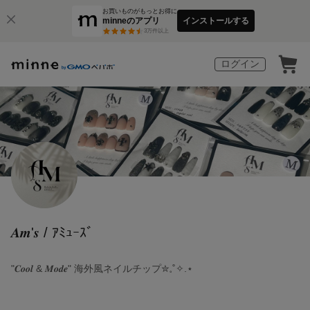
お買いものがもっとお得に
minneのアプリ
インストールする
3
万件以上
ログイン
𝑨𝒎'𝒔 / ｱﾐｭｰｽﾞ
"𝑪𝒐𝒐𝒍 & 𝑴𝒐𝒅𝒆" 海外風ネイルチップ✮𓈒˚✧.⋆