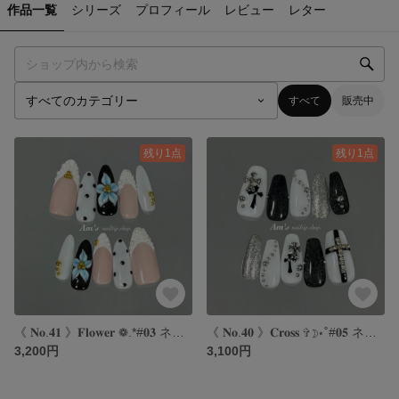
作品一覧
シリーズ
プロフィール
レビュー
レター
すべて
販売中
残り1点
残り1点
《 𝐍𝐨.𝟒𝟏 》𝐅𝐥𝐨𝐰𝐞𝐫 ❁.*#𝟎𝟑 ネイルチップ｜フラワーネイル｜ドットネイル｜海外ネイル｜フレンチネイル
《 𝐍𝐨.𝟒𝟎 》𝐂𝐫𝐨𝐬𝐬 ✞☽⋆˚#𝟎𝟓 ネイルチップ｜クロスネイル｜モノトーンネイル｜海外ネイル｜シルバーネイル
3,200円
3,100円