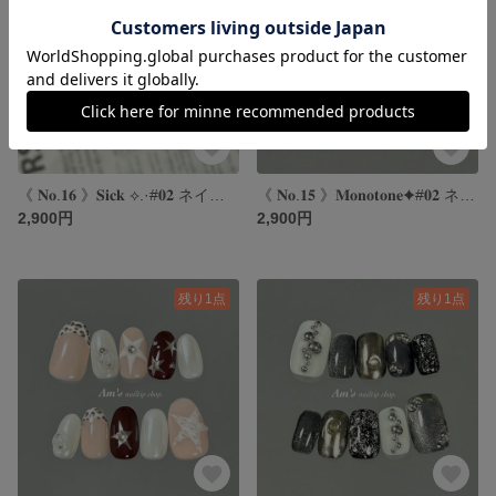
《 𝐍𝐨.𝟏𝟔 》𝐒𝐢𝐜𝐤 ⟡.·#𝟎𝟐 ネイルチップ｜シックネイル｜ブラウンネイル｜ゴールドネイル｜個性派ネイル
《 𝐍𝐨.𝟏𝟓 》𝐌𝐨𝐧𝐨𝐭𝐨𝐧𝐞✦#𝟎𝟐 ネイルチップ｜モノトーンネイル｜モードネイル｜シックネイル｜個性派ネイル
2,900円
2,900円
残り1点
残り1点