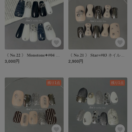
《 𝐍𝐨.𝟐𝟐 》 𝐌𝐨𝐧𝐨𝐭𝐨𝐧𝐞✦#𝟎𝟒 ネイルチップ｜モノトーンネイル｜シックネイル｜冬ネイル｜スターネイル
《 𝐍𝐨.𝟐𝟏 》 𝐒𝐭𝐚𝐫⭐︎#𝟎𝟑 ネイルチップ｜スターネイル｜y2kネイル｜ピンクネイル｜ミラーネイル
3,000円
2,900円
残り1点
残り1点