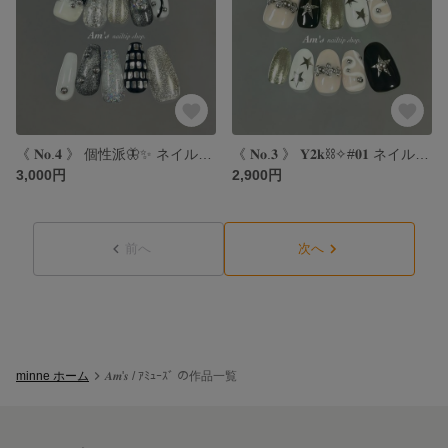
《 𝐍𝐨.𝟒 》 個性派🦋✨ ネイルチップ｜個性派ネイル｜モードネイル｜マグネットネイル｜モノトーンネイル
《 𝐍𝐨.𝟑 》 𝐘𝟐𝐤⛓️✧#𝟎𝟏 ネイルチップ｜y2kネイル｜海外ネイル｜個性派ネイル｜スターネイル
3,000円
2,900円
前へ
次へ
minne ホーム
𝑨𝒎'𝒔 / ｱﾐｭｰｽﾞ の作品一覧