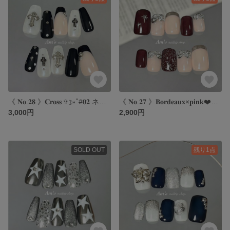
《 𝐍𝐨.𝟐𝟖 》𝐂𝐫𝐨𝐬𝐬 ✞☽⋆˚#𝟎𝟐 ネイルチップ｜クロスネイル｜海外ネイル｜y2kネイル｜フレンチネイル
《 𝐍𝐨.𝟐𝟕 》𝐁𝐨𝐫𝐝𝐞𝐚𝐮𝐱×𝐩𝐢𝐧𝐤❤️🩷 ネイルチップ｜ボルドーネイル｜ピンクネイル｜フレンチネイル｜海外ネイル
3,000円
2,900円
SOLD OUT
残り1点