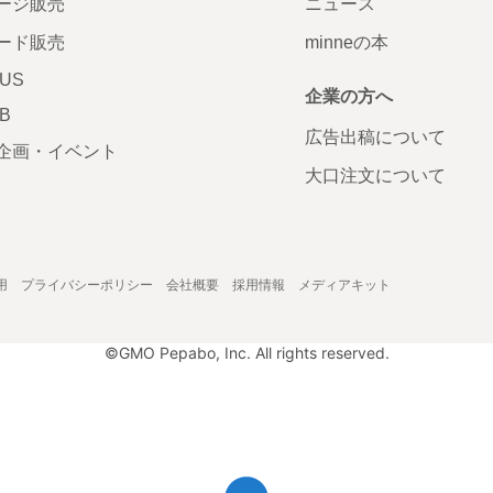
ージ販売
ニュース
ード販売
minneの本
LUS
企業の方へ
AB
広告出稿について
企画・イベント
大口注文について
用
プライバシーポリシー
会社概要
採用情報
メディアキット
©GMO Pepabo, Inc. All rights reserved.