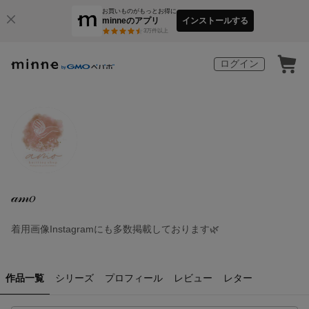
お買いものがもっとお得に
minneのアプリ
インストールする
3
万件以上
ログイン
𝒶𝓂𝑜
着用画像Instagramにも多数掲載しております🌿
作品一覧
シリーズ
プロフィール
レビュー
レター