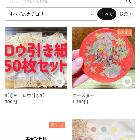
すべて
販売中
残り1点
紙素材 ロウ引き紙
コースター
700円
1,700円
残り1点