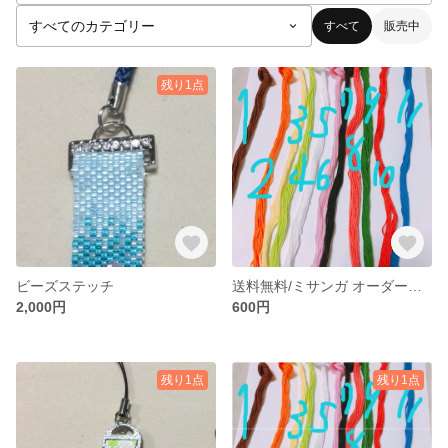
すべて
販売中
残り1点
ビーズステッチ
送料無料/ミサンガ オーダーメイド
2,000円
600円
残り1点
残り1点