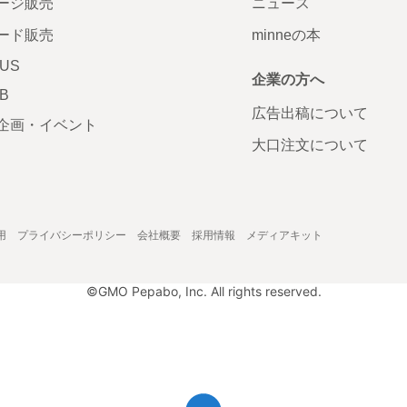
ージ販売
ニュース
ード販売
minneの本
LUS
企業の方へ
AB
広告出稿について
企画・イベント
大口注文について
用
プライバシーポリシー
会社概要
採用情報
メディアキット
©GMO Pepabo, Inc. All rights reserved.