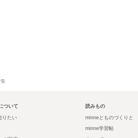
一覧
について
読みもの
で売りたい
minneとものづくりと
minne学習帖