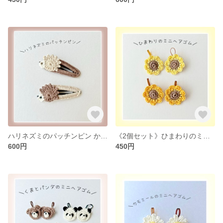
ハリネズミのパッチンピン かぎ針編み レース ヘアアクセサリー ヘアクリップ オーダーメイド
《2個セット》ひまわりのミニヘアゴム 2個セット かぎ針編み レース ベビー 出産祝い ヘアアクセサリー ヘアクリップ オーダーメイド
600円
450円