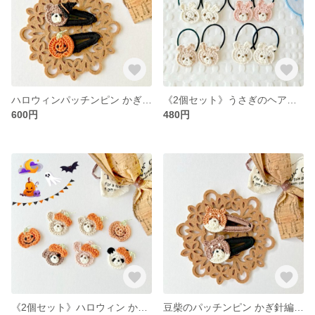
ハロウィンパッチンピン かぎ針編み レース かぼちゃ くま ヘアアクセサリー プチギフト ベビー キッズ ベビーヘアクリップ ハロウィン
《2個セット》うさぎのヘアゴム かぎ針編み レース ベビー キッズ プチギフト ベビーヘアアクセサリー ベビーヘアゴム
600円
480円
《2個セット》ハロウィン かぼちゃのヘアゴム かぎ針編み レース プチギフト ベビー キッズ ベビーヘアアクセサリー ベビーヘアゴム
豆柴のパッチンピン かぎ針編み レース プチギフト ベビー キッズ ベビーヘアアクセサリー ベビーヘアゴム