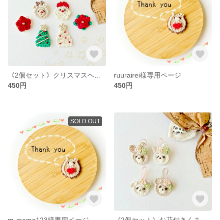
《2個セット》クリスマスヘアゴム かぎ針編み レース ベビーヘアゴム キッズヘアゴム ヘアアクセサリー サンタクロース トナカイ 出産祝い プチギフト
ruurairei様専用ページ
450円
450円
SOLD OUT
m-mama123様専用ページ
《2個セット》お花付きくまとうさぎのヘアゴム かぎ針編み レース プチギフト ベビー キッズ ヘアアクセサリー 小さい ヘアゴム