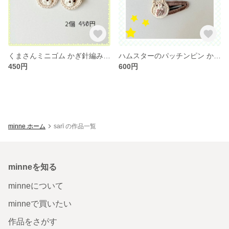
くまさんミニゴム かぎ針編み レース からまないヘアゴム 出産祝い ヘアアクセサリー ヘアクリップ オーダーメイド
ハムスターのパッチンピン かぎ針編み レース ヘアアクセサリー ヘアクリップ オーダーメイド
450円
600円
minne ホーム
sarī の作品一覧
minneを知る
minneについて
minneで買いたい
作品をさがす