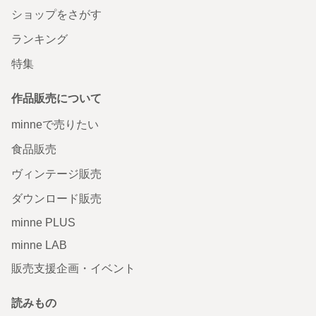
ショップをさがす
ランキング
特集
作品販売について
minneで売りたい
食品販売
ヴィンテージ販売
ダウンロード販売
minne PLUS
minne LAB
販売支援企画・イベント
読みもの