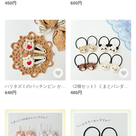
450円
600円
ハリネズミのパッチンピン かぎ針編み レース ベビー キッズ プチギフト ベビーヘアゴム ベビーヘアアクセサリー
《2個セット》くまとパンダのヘアゴム かぎ針編み レース 出産祝い プチギフト ヘアアクセサリー オーダーメイド
640円
480円