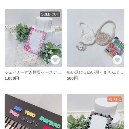
SOLD OUT
シェイカー付き硬質ケースデコ B7サイズ ピンク
ぬい活に☆ぬい用くまさんポシェット🧸
1,000円
500円
残り1点