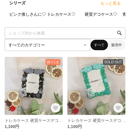
シリーズ
もっと見る
3
点
6
点
13
点
ピンク推しさんに♡
トレカケース♡
硬質デコケース♡
青
すべて
販売中
残り1点
SOLD OUT
トレカケース 硬質ケースデコ ブラック 黒 B8サイズ
トレカケース 硬質ケースデコ グリーン 緑 B8サイズ
1,100円
1,100円