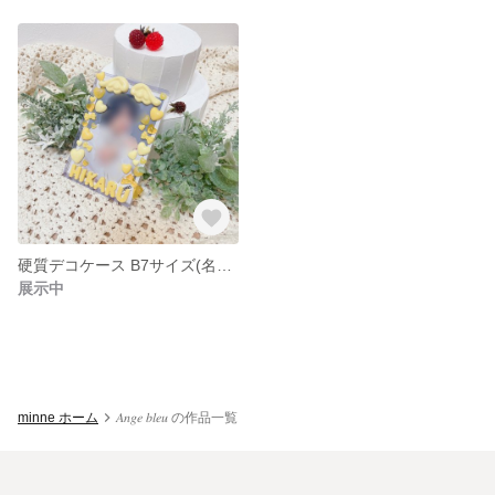
硬質デコケース B7サイズ(名前入り)
展示中
minne ホーム
𝐴𝑛𝑔𝑒 𝑏𝑙𝑒𝑢 の作品一覧