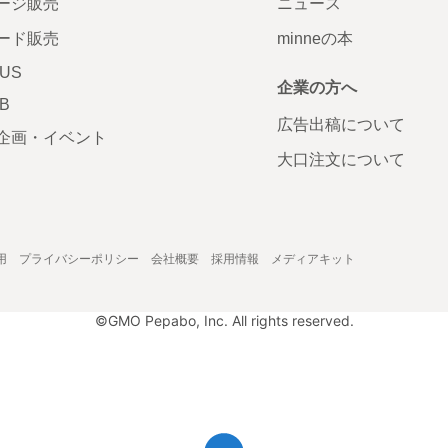
ージ販売
ニュース
ード販売
minneの本
LUS
企業の方へ
AB
広告出稿について
企画・イベント
大口注文について
用
プライバシーポリシー
会社概要
採用情報
メディアキット
©GMO Pepabo, Inc. All rights reserved.