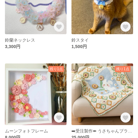
鈴蘭ネックレス
鈴スタイ
3,300円
1,500円
残り1点
残り1点
ムーンフォトフレーム
➡️受注製作⬅️ うさちゃんブランケット
8,000円
25,000円