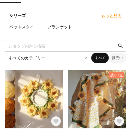
シリーズ
もっと見る
27
点
14
点
ペットスタイ
ブランケット
すべて
販売中
残り1点