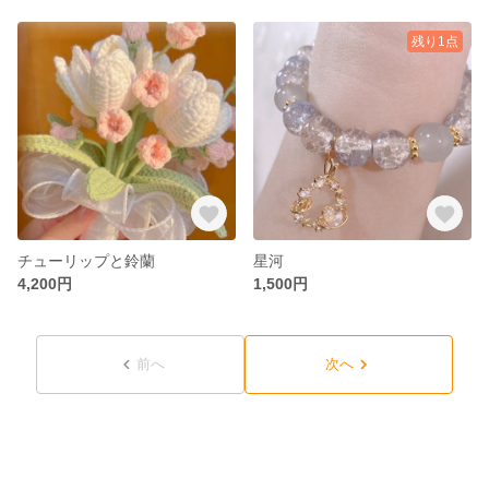
残り1点
チューリップと鈴蘭
星河
4,200円
1,500円
前へ
次へ