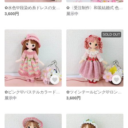
✿水色🩵段染め糸ドレスの女の子 着せ替えあみぐるみ
✿〈受注制作〉和装結婚式 色打ち掛けペアあみぐるみ
3,600円
展示中
SOLD OUT
✿ピンク🩷パステルカラードレスの女の子 着せ替えあみぐるみ
✿ツインテールピンク🩷ロングドレスの女の子 着せ替えあみぐるみ
展示中
3,600円