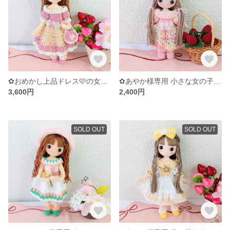
✿おめかし上品ドレス🩷の女の子 着せ替えあみぐるみ
✿あやか様専用 小さな女の子あみぐるみ
3,600円
2,400円
SOLD OUT
SOLD OUT