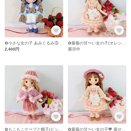
✿小さな女の子 あみぐるみ③-2(ストラップ付き)
✿薔薇の甘〜い女の子(オレンジ) 着せ替えあみぐるみ
2,400円
展示中
✿もこもこケープと帽子(ピンク)の女の子 着せ替えあみぐるみ
✿薔薇の甘〜い女の子🧡 着せ替えあみぐるみ