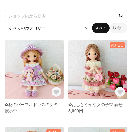
すべて
販売中
残り1点
✿花のパープルドレスの女の子🩷 着せ替えあみぐるみ
✿おしとやかな女の子🩷 着せ替えあみぐるみ
展示中
3,600円