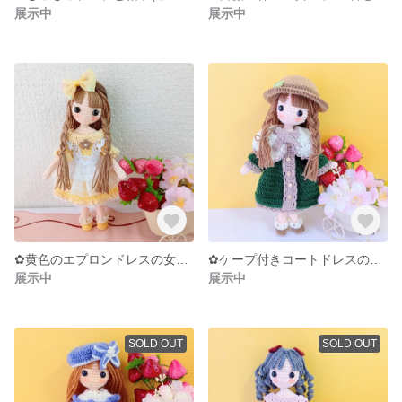
展示中
展示中
✿黄色のエプロンドレスの女の子 着せ替えあみぐるみ
✿ケープ付きコートドレスの女の子 着せ替えあみぐるみ
展示中
展示中
SOLD OUT
SOLD OUT