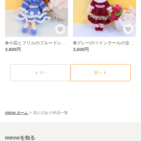
✿小花とフリルのブルードレスの女の子 着せ替えあみぐるみ
✿グレーのツインテールの女の子 着せ替えあみぐるみ
3,800円
3,600円
前へ
次へ
minne ホーム
花とぴあ の作品一覧
minneを知る