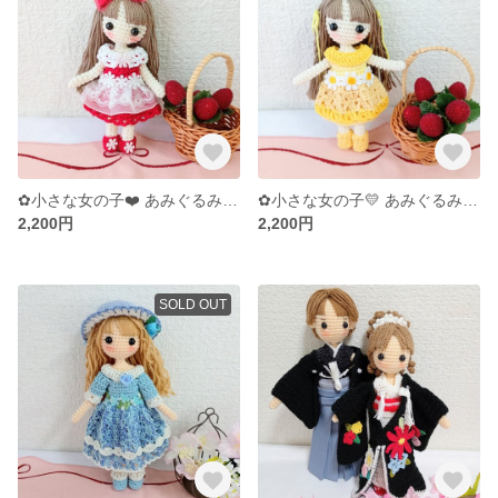
✿小さな女の子❤️ あみぐるみ(ストラップ付き)
✿小さな女の子💛 あみぐるみ(ストラップ付き)
2,200円
2,200円
SOLD OUT