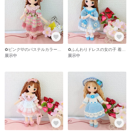
✿ピンク🩷のパステルカラーロングドレスの女の子 着せ替えあみぐるみ
✿ふんわりドレスの女の子 着せ替えあみぐるみ
展示中
展示中