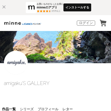
お買いものがもっとお得に
minneのアプリ
インストールする
3
万件以上
ログイン
amigaku'S GALLERY
作品一覧
シリーズ
プロフィール
レター