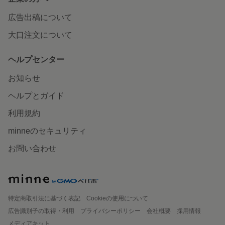
広告出稿について
大口注文について
ヘルプセンター
お知らせ
ヘルプとガイド
利用規約
minneのセキュリティ
お問い合わせ
特定商取引法に基づく表記
Cookieの使用について
広告識別子の取得・利用
プライバシーポリシー
会社概要
採用情報
メディアキット