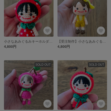
小さなあみぐるみキーホルダー*いちごちゃん*
【受注制作】小さなあみぐるみキーホルダー*バナナくん*
4,800円
4,800円
SOLD OUT
SOLD OUT