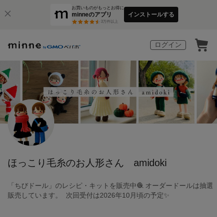
お買いものがもっとお得に
minneのアプリ
インストールする
3
万件以上
ログイン
ほっこり毛糸のお人形さん amidoki
「ちびドール」のレシピ・キットを販売中🧶 オーダードールは抽選
販売しています。 次回受付は2026年10月頃の予定✨