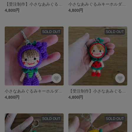
【受注制作】小さなあみぐるみキーホルダー*さくらんぼちゃん*
小さなあみぐるみキーホルダー*りんごちゃん*
4,800円
4,800円
SOLD OUT
SOLD OUT
小さなあみぐるみキーホルダー*ぶどうちゃん*
【受注制作】小さなあみぐるみキーホルダー*スイカちゃん*
4,800円
4,800円
SOLD OUT
SOLD OUT