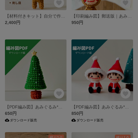
【材料付きキット】自分で作る！なりきりくまちゃんあみぐるみ
【印刷編み図】郵送版｜あみぐるみ*なりきりくまちゃん(着ぐるみどうぶつシリーズ)
2,400円
950円
【PDF編み図】あみぐるみ*クリスマスツリー
【PDF編み図】あみぐるみ*なりきりサンタさん(おすわりタイプ)
650円
850円
ダウンロード販売
ダウンロード販売
残り1点
残り1点