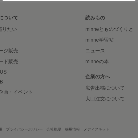
について
読みもの
で売りたい
minneとものづくりと
minne学習帖
ージ販売
ニュース
ード販売
minneの本
LUS
企業の方へ
AB
広告出稿について
企画・イベント
大口注文について
用
プライバシーポリシー
会社概要
採用情報
メディアキット