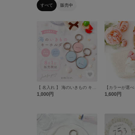
すべて
販売中
【 名入れ 】 海のいきもの キーホルダー （ 全２色 / 4種 ） 習い事バッグ キッズポシェット 入園 入学祝い キッズ
1,000円
1,600円