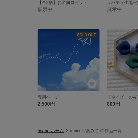
【全8柄】お名前ロゼット お名前チャーム リバティ キーホルダー 花柄 バックチャーム 入園祝 目印 名前入り 名札 名入り ひらがな お名前キーホルダー
リバティ生地一
展示中
展示中
SOLD OUT
専用ページ
2,500円
800円
minne ホーム
amico♡あみこ の作品一覧