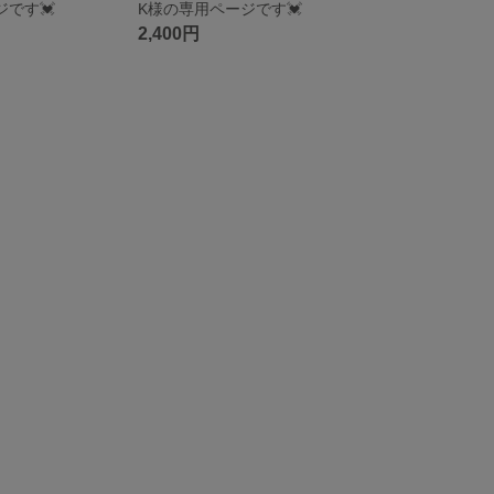
ジです💓
K様の専用ページです💓
2,400円