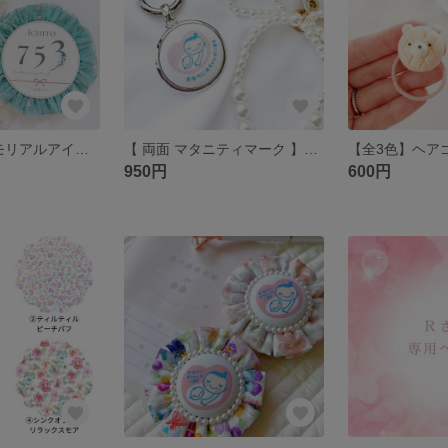
【 七五三 】メモリアルアイテム ロゼットボード 撮影小物 手形 記念 足形 フォトアイテム 記念品 名入れ 753 ちりめん メモリアル
【 両面 マタニティマーク 】マタニティキーホルダー マタニティグッツ 妊婦 懐妊祝い 妊娠祝い 安産祈願 シンプル
950円
600円