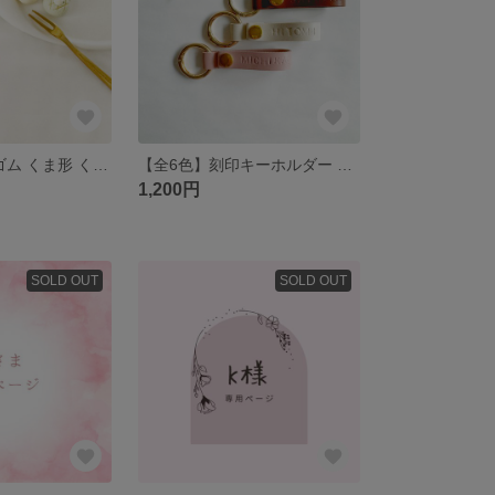
【全3色】ヘアゴム くま形 くまちゃんメロンパン フェイクパン メロンパン フェイクスイーツ ツインテール メロン プレーン ストロベリー 苺
【全6色】刻印キーホルダー 名前入り フェイクレザー 刻印 お名前キーホルダー 合皮 名入れ キーチェーン ユニセックス 家族おそろい
1,200円
SOLD OUT
SOLD OUT