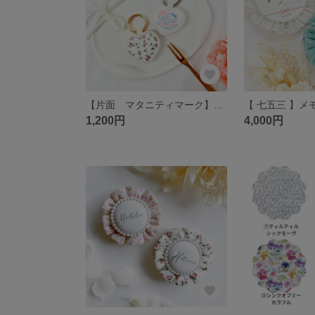
【片面 マタニティマーク】マタニティキーホルダー マタニティグッツ ハート ぷんにーライフ 妊婦 懐妊祝い 妊娠祝い 安産祈願 リバティ 多胎児
1,200円
4,000円