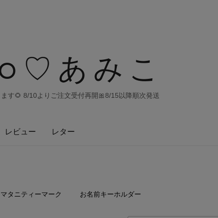
co♡あみこ
きます🌻 8/10よりご注文受付再開🎀8/15以降順次発送
レビュー
レター
5
点
2
点
マタニティーマーク
お名前キーホルダー