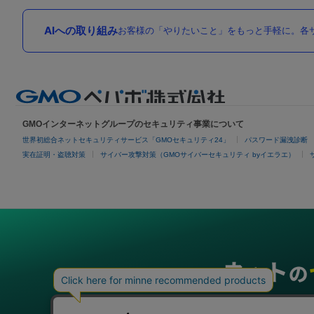
AIへの取り組み
お客様の「やりたいこと」をもっと手軽に。各サ
GMOインターネットグループのセキュリティ事業について
世界初総合ネットセキュリティサービス「GMOセキュリティ24」
パスワード漏洩診断
実在証明・盗聴対策
サイバー攻撃対策（GMOサイバーセキュリティ byイエラエ）