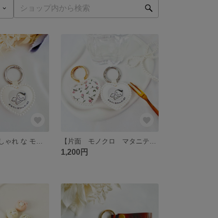
【 両面 安心 おしゃれ な モノクロ仕様 💗 ハート型 マタニティマーク 】マタニティキーホルダー マタニティグッズ 妊娠 懐妊祝い 妊娠祝い 安産祈願 ベビー ギフト 多胎児
【片面 モノクロ マタニティマーク】マタニティキーホルダー マタニティグッツ ハート ぷんにーライフ 妊婦 懐妊祝い 妊娠祝い 安産祈願 リバティ
1,200円