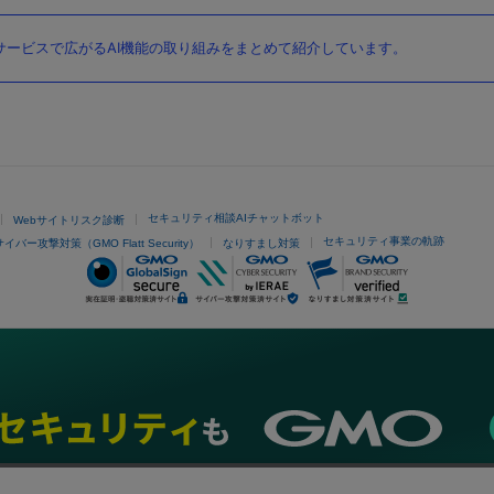
ービスで広がるAI機能の取り組みをまとめて紹介しています。
セキュリティ相談AIチャットボット
Webサイトリスク診断
セキュリティ事業の軌跡
サイバー攻撃対策（GMO Flatt Security）
なりすまし対策