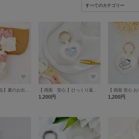
【カラーが選べる】夏のお出かけに 麦わら風 キッズ ミニポシェット（リボン・パール・チュール付き）女の子 プレゼント
【 両面 安心 】ひっくり返っても可愛い 💗ハート型 マタニティキーホルダー マタニティグッズ （ パール付き ） プンニーライフ 妊婦 懐妊祝い 妊娠祝い 安産祈願 母子手帳
1,200円
1,200円