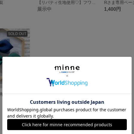
覧
【リバティ生地使用♡】フワフワ可愛い♡マタニティマークロゼット✩*。
Rさま専用ペー
展示中
1,400円
SOLD OUT
【ネイビーのみ再販！！】蝶ネクタイリボン／男の子も使用可能