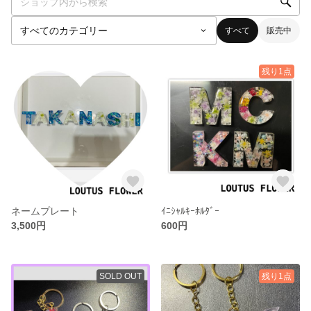
すべて
販売中
残り1点
ネームプレート
ｲﾆｼｬﾙｷｰﾎﾙﾀﾞｰ
3,500円
600円
SOLD OUT
残り1点