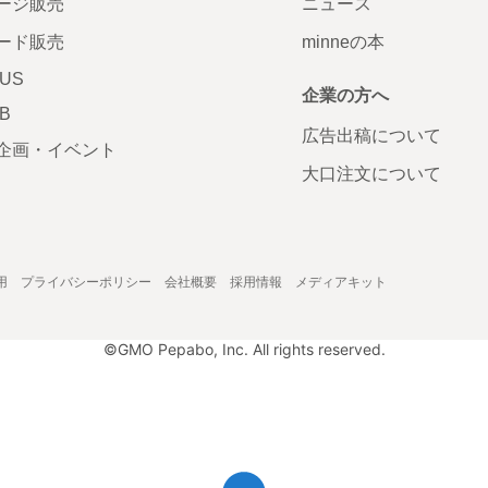
ージ販売
ニュース
ード販売
minneの本
LUS
企業の方へ
AB
広告出稿について
企画・イベント
大口注文について
用
プライバシーポリシー
会社概要
採用情報
メディアキット
©GMO Pepabo, Inc. All rights reserved.