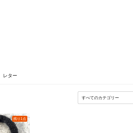
レター
残り1点