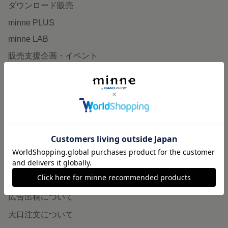
ダウンロード販売
minne PLUS
minne LAB
販売支援企画・イベント
読みもの
minneとものづくりと
minne学習帖
ニュース
minneの本
企業の方へ
広告出稿について
大口注文について