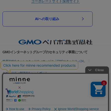
コーポレートサイト
採用サイト
AIへの取り組み
GMOインターネットグループのセキュリティ事業について
世界初総合ネットセキュリティサービス「GMOセキュリティ24」
パスワード漏洩診断
Webサイトリスク診断
セキュリティ相談AIチャットボット
実在証明・盗聴対策
サイバー攻撃対策（GMOサイバーセキュリティ byイエラエ）
サイバー攻撃対策（GMO Flatt Security）
なりすまし対策
セキュリティ事業の軌跡