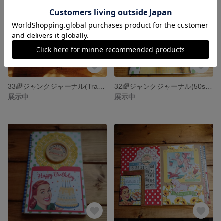
33🌈ジャンクジャーナル(Travelerノートサイズ)
32🌈ジャンクジャーナル(50sFashion)
展示中
展示中