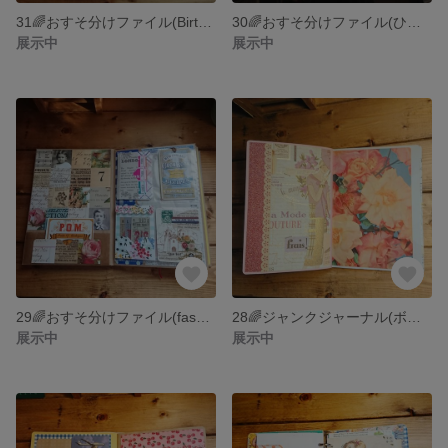
31🌈おすそ分けファイル(Birthday)
30🌈おすそ分けファイル(ひまわり🌻)
展示中
展示中
29🌈おすそ分けファイル(fashion)
28🌈ジャンクジャーナル(ボタニカル)
展示中
展示中