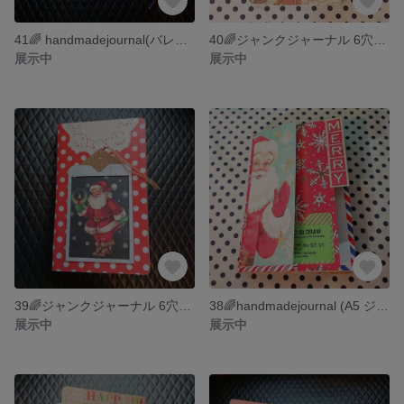
41🌈 handmadejournal(バレンタイン💝カバー付き)
40🌈ジャンクジャーナル 6穴バインダー(テディベア🧸)
展示中
展示中
39🌈ジャンクジャーナル 6穴バインダー(サンタクロース🎅)
38🌈handmadejournal (A5 ジャンクジャーナル クリスマスコラージュ)
展示中
展示中