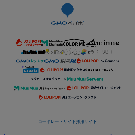
コーポレートサイト
採用サイト