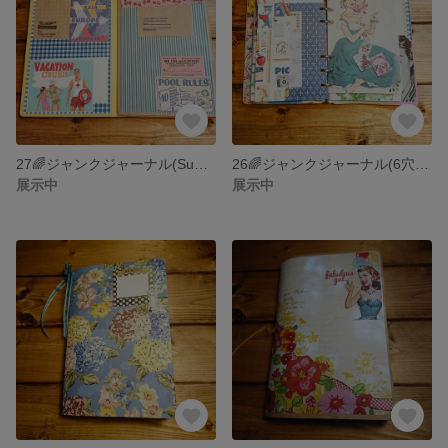
27🌈ジャンクジャーナル(Summer🏖️)
26🌈ジャンクジャーナル(6穴ジャンクジャーナル)
展示中
展示中