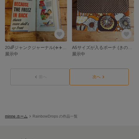
20🌈ジャンクジャーナル(✈️✈️✈️)
A5サイズが入るポーチ (きのこ🍄柄)
展示中
展示中
前へ
次へ
minne ホーム
RainbowDrops の作品一覧