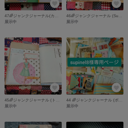
47🌈ジャンクジャーナル(カラフルポップ)
46🌈ジャンクジャーナル (Summer Vacation)
展示中
展示中
45🌈ジャンクジャーナル (トロピカル🌴)
44 🌈ジャンクジャーナル (ボタニカル)
展示中
展示中