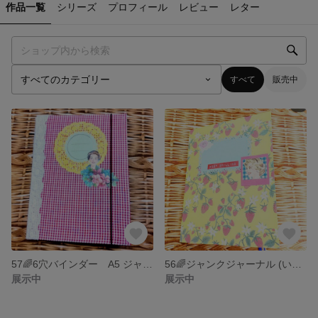
作品一覧
シリーズ
プロフィール
レビュー
レター
すべて
販売中
57🌈6穴バインダー A5 ジャンクジャーナル ギンガムチェック
56🌈ジャンクジャーナル (いちご柄🍓)
展示中
展示中