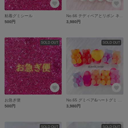
粘着グミシール
No.66 テディベアとリボン ネイルチップ リボン リアル フレンチガーリー 白 赤 韓国 オーダー
500円
3,980円
SOLD OUT
SOLD OUT
お急ぎ便
No.65 グミベア&ハートグミ ネイルチップ リアル 韓国 オーダー
500円
3,980円
SOLD OUT
SOLD OUT