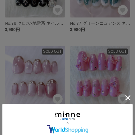
No.78 クロス×地雷系 ネイルチップ 量産型 黒 Y2K ギャルネイル 十字架
No.77 グリーンニュアンス ネイルチップ 現品販売 短め
3,980円
3,980円
SOLD OUT
SOLD OUT
No.76 うるぷるマグ×ミラーフレンチ ネイルチップ シンプル マグネットネイル ピンク 短め 韓国
No.75 バタフライ×マグネットグラデ ネイルチップ ピンク 韓国 ギャルネイル 蝶
3,980円
3,980円