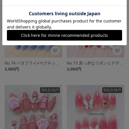
SOLD OUT
SOLD OUT
No.74 バタフライ×マグネットグラデ ネイルチップ 蝶々 韓国 ギャルネイル 水色
No.73 真っ赤なリボンとテディベア ネイルチップ 短め 韓国 フレンチガーリー 白
3,980円
3,980円
SOLD OUT
SOLD OUT