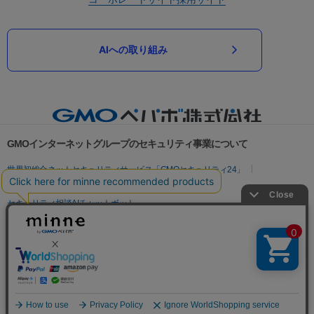
AIへの取り組み
GMOインターネットグループのセキュリティ事業について
世界初総合ネットセキュリティサービス「GMOセキュリティ24」
パスワード漏洩診断
Webサイトリスク診断
セキュリティ相談AIチャットボット
実在証明・盗聴対策
サイバー攻撃対策（GMOサイバーセキュリティ byイエラエ）
サイバー攻撃対策（GMO Flatt Security）
なりすまし対策
セキュリティ事業の軌跡