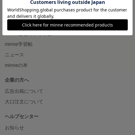
販売支援企画・イベント
読みもの
minneとものづくりと
minne学習帖
ニュース
minneの本
企業の方へ
広告出稿について
大口注文について
ヘルプセンター
お知らせ