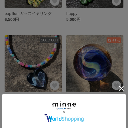
papillon ガラスイヤリング
happy
6,500円
5,000円
SOLD OUT
残り1点
lonely
『Ｓ』ガラスの帯留め
5,000円
8,000円
残り1点
SOLD OUT