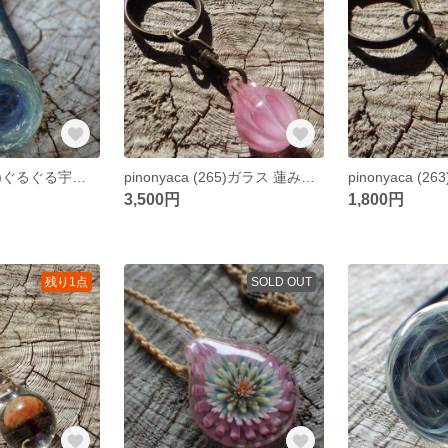
pinonyaca (271)ぐるぐる宇宙 ガラス ヘアゴム
pinonyaca (265)ガラス 蓮みたいなキーホルダー
3,500円
1,800円
残り1点
SOLD OUT