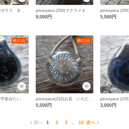
pinonyaca (261)ガラス きのこ キーホルダー
pinonyaca (256)マクラメネックレス付 お花フュームペンダント ガラス
9,000円
5,500円
残り1点
残り1点
pinonyaca (227)宇宙みたいな、ぐるぐるペンダント 【mini】
pinonyaca(210)お花 いろどり ガラスヘアゴム
5,500円
3,000円
前へ
1
2
3
10
次へ
...