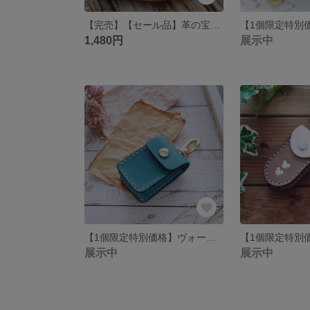
【完売】【セール品】革の宝石ルガトーでつくる、Tile Mate Case / Air Tag Case（タイルメイトケース / エアタグケース）【送料無料】
1,480円
展示中
【1個限定特別価格】ヴォーエプソンレザーのスマートキーケース【Veau Epsom/blue Jean】【スズキ系】
展示中
展示中