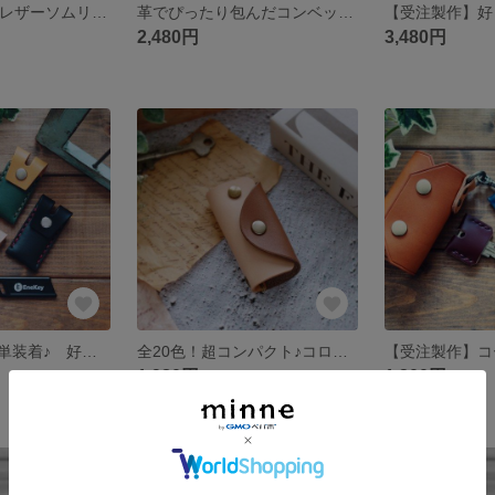
【全50種以上】レザーソムリエが選ぶ、厳選素材のレザーキーホルダー【送料無料】
革でぴったり包んだコンベックス/メジャー【送料無料】
2,480円
3,480円
【受注製作】簡単装着♪ 好きな色でつくる、EneKey ケース・エネキーケース 【送料無料】
全20色！超コンパクト♪コロンと手のひらに収まるキーケース【受注製作】【送料無料】
1,980円
1,200円
SOLD OUT