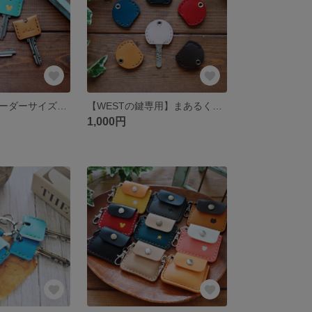
【受注製作】オーダーサイズでピッタリ作る、革製のキーケースと相性抜群♪カラフルヌメ革キーカバー【送料無料】【カスタム】
【WESTの鍵専用】まあるくてピッタリ♪WEST専用設計キーカバー【送料無料・金具付き】
1,000円