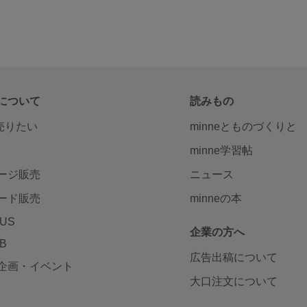
について
読みもの
で売りたい
minneとものづくりと
minne学習帖
ージ販売
ニュース
ード販売
minneの本
LUS
企業の方へ
AB
広告出稿について
企画・イベント
大口注文について