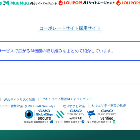
コーポレートサイト
採用サイト
ービスで広がるAI機能の取り組みをまとめて紹介しています。
セキュリティ相談AIチャットボット
Webサイトリスク診断
セキュリティ事業の軌跡
サイバー攻撃対策（GMO Flatt Security）
なりすまし対策