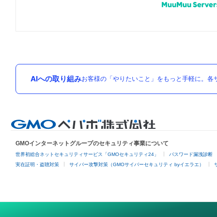
AIへの取り組み
お客様の「やりたいこと」をもっと手軽に。各サ
GMOインターネットグループのセキュリティ事業について
世界初総合ネットセキュリティサービス「GMOセキュリティ24」
パスワード漏洩診断
実在証明・盗聴対策
サイバー攻撃対策（GMOサイバーセキュリティ byイエラエ）