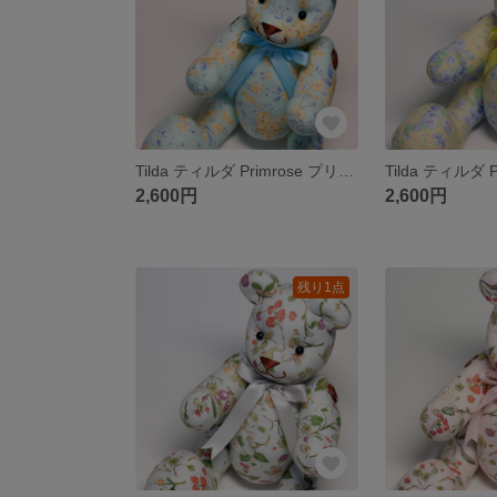
Tilda ティルダ Primrose プリムローズ ブルー 水色 花柄 北欧 テディベア くま ぬいぐるみ コットン
2,600円
2,600円
残り1点