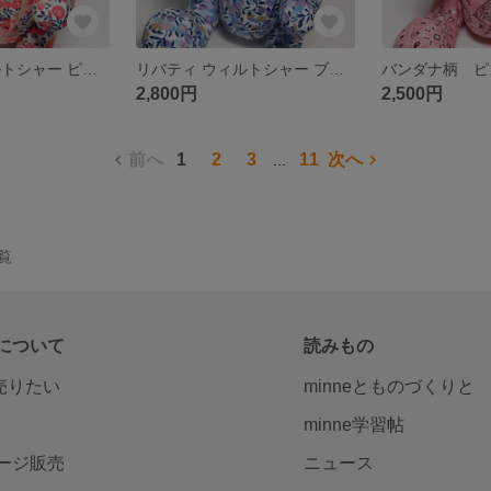
リバティ ウィルトシャー ピンク オレンジ テディベア クマぬいぐるみ
リバティ ウィルトシャー ブルー パープル テディベア クマぬいぐるみ
2,800円
2,500円
前へ
1
2
3
11
次へ
...
一覧
について
読みもの
で売りたい
minneとものづくりと
minne学習帖
ージ販売
ニュース