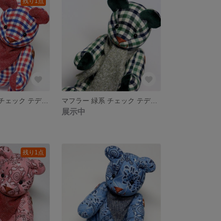
残り1点
バンダナ 赤 青 チェック テディベア くま ぬいぐるみ コットン
マフラー 緑系 チェック テディベア くま ぬいぐるみ コットン
展示中
残り1点