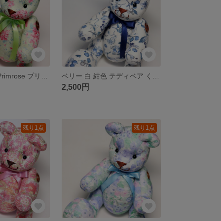
Tilda ティルダ Primrose プリムローズ グリーン 花柄 北欧 テディベア くま ぬいぐるみ コットン
ベリー 白 紺色 テディベア くま ぬいぐるみ コットン
2,500円
残り1点
残り1点