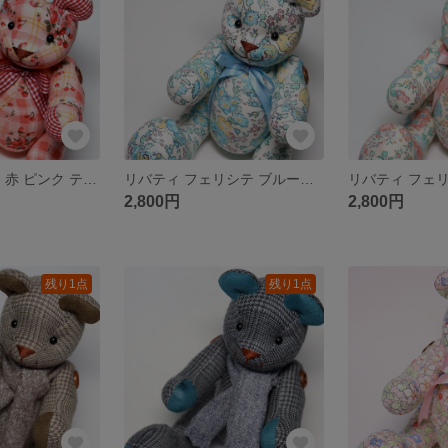
いちご チェック 赤 ピンク テディベア くま ぬいぐるみ コットン
リバティ フェリシテ ブルー テディベア クマぬいぐるみ 花柄
2,800円
2,800円
残り1点
残り1点