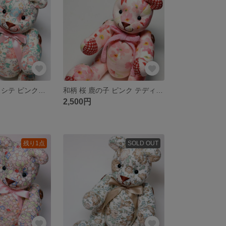
リバティ フェリシテ ピンク テディベア クマぬいぐるみ 花柄
和柄 桜 鹿の子 ピンク テディベア くま ぬいぐるみ コットン さくら 花柄
2,500円
残り1点
SOLD OUT