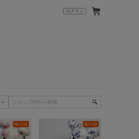
ログイン
残り1点
残り1点