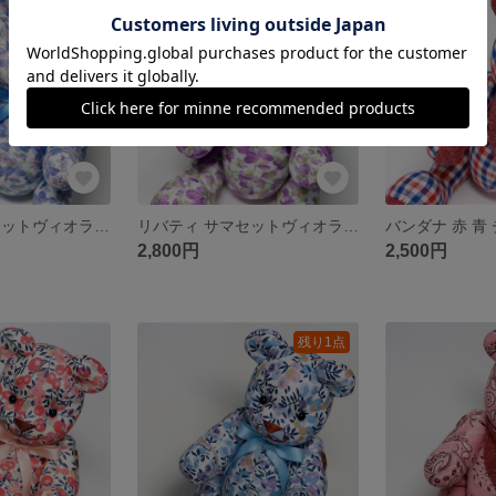
SOLD OUT
残り1点
リバティ サマセットヴィオラ ブルー 青 テディベア クマぬいぐるみ
リバティ サマセットヴィオラ 赤紫 パープル テディベア クマぬいぐるみ
2,800円
2,500円
残り1点