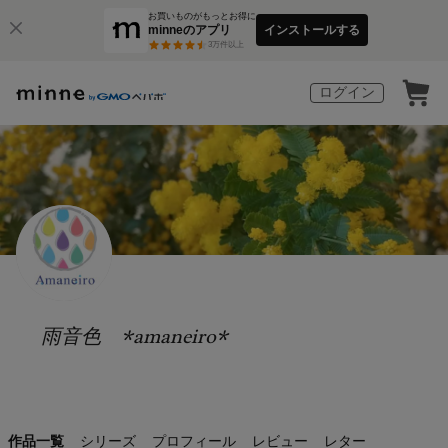
お買いものがもっとお得に
minneのアプリ
インストールする
3
万件以上
ログイン
雨音色 *amaneiro*
作品一覧
シリーズ
プロフィール
レビュー
レター