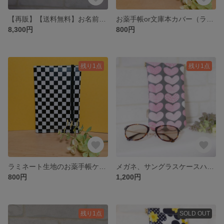
【再販】【送料無料】お名前ポケット付きひょっこりエピペンポーチ無地レモンイエローラミネート【No.20230205】
お薬手帳or文庫本カバー（ラミネート生地） 【No.180312D】
8,300円
800円
残り1点
残り1点
ラミネート生地のお薬手帳ケース【No.180312C】
メガネ、サングラスケースハート柄【20240812】
800円
1,200円
残り1点
SOLD OUT