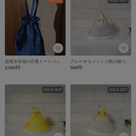
残り1点
SOLD OUT
超撥水生地の巾着トートバッグ✤大人ランダムドット柄【No.20250821】
グレーオカメインコ柄の鍋つかみ 横のお顔【No.20250701】
3,000円
500円
SOLD OUT
SOLD OUT