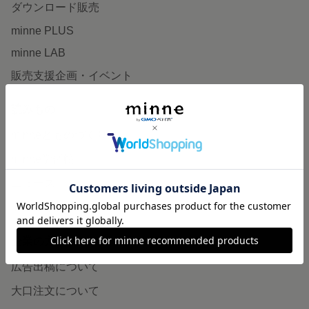
ダウンロード販売
minne PLUS
minne LAB
販売支援企画・イベント
読みもの
minneとものづくりと
minne学習帖
ニュース
minneの本
企業の方へ
広告出稿について
大口注文について