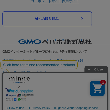
コーポレートサイト
採用サイト
AIへの取り組み
GMOインターネットグループのセキュリティ事業について
世界初総合ネットセキュリティサービス「GMOセキュリティ24」
パスワード漏洩診断
Webサイトリスク診断
セキュリティ相談AIチャットボット
実在証明・盗聴対策
サイバー攻撃対策（GMOサイバーセキュリティ byイエラエ）
サイバー攻撃対策（GMO Flatt Security）
なりすまし対策
セキュリティ事業の軌跡