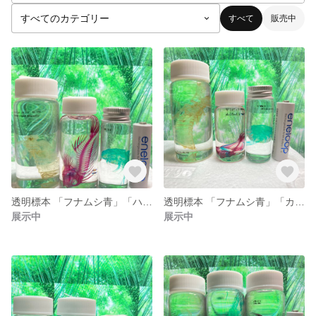
すべて
販売中
透明標本 「フナムシ青」「ハオコゼ」「オニヤンマ（ヤゴ）」 ３本セット No.17 114 122
透明標本 「フナムシ青」「カワハギ」「オニヤンマ（ヤゴ）」 ３本セット No.22 118 126
展示中
展示中