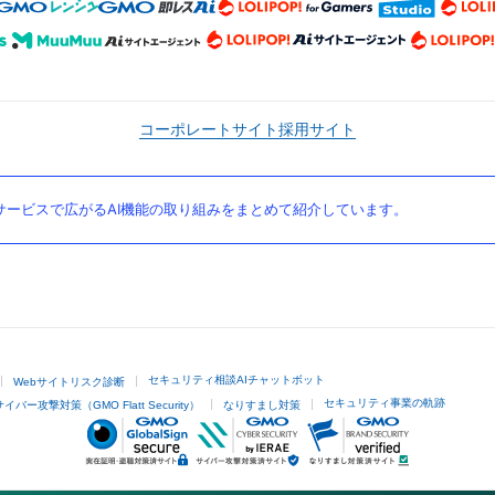
コーポレートサイト
採用サイト
ービスで広がるAI機能の取り組みをまとめて紹介しています。
セキュリティ相談AIチャットボット
Webサイトリスク診断
セキュリティ事業の軌跡
サイバー攻撃対策（GMO Flatt Security）
なりすまし対策