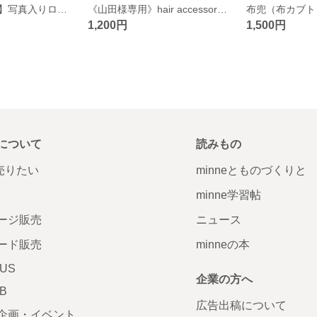
【敬老の日に♡】写真入りロゼット / お絵描きロゼット
《山田様専用》hair accessory set
布兜（布カブト
1,200円
1,500円
について
読みもの
で売りたい
minneとものづくりと
minne学習帖
ージ販売
ニュース
ード販売
minneの本
LUS
企業の方へ
AB
広告出稿について
企画・イベント