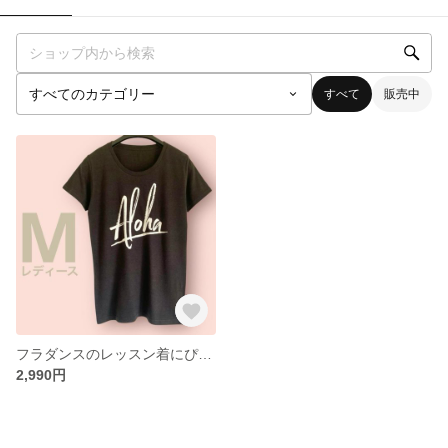
すべて
販売中
フラダンスのレッスン着にぴったりな Aloha ロゴ Tシャツ🌺 ★黒 Mサイズ ★ 首の後ろにハワイ地図をさりげなくプリントしました🏝️
2,990円