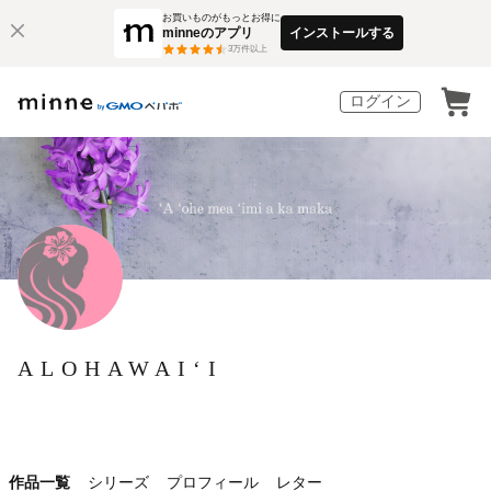
お買いものがもっとお得に
minneのアプリ
インストールする
3
万件以上
ログイン
ALOHAWAIʻI
作品一覧
シリーズ
プロフィール
レター