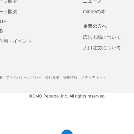
ージ販売
ニュース
ード販売
minneの本
LUS
企業の方へ
AB
広告出稿について
企画・イベント
大口注文について
用
プライバシーポリシー
会社概要
採用情報
メディアキット
©GMO Pepabo, Inc. All rights reserved.