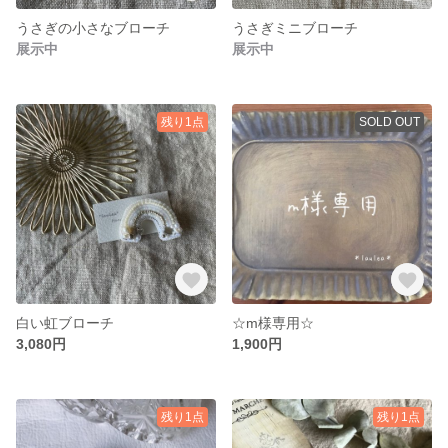
うさぎの小さなブローチ
うさぎミニブローチ
展示中
展示中
残り1点
SOLD OUT
白い虹ブローチ
☆m様専用☆
3,080円
1,900円
残り1点
残り1点